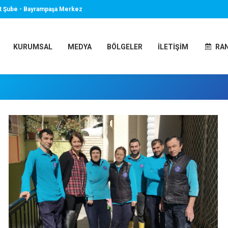
t Şube - Bayrampaşa Merkez
KURUMSAL
MEDYA
BÖLGELER
İLETIŞIM
RA