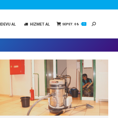
Search:
SEPET:
0
₺
NDEVU AL
HİZMET AL
0