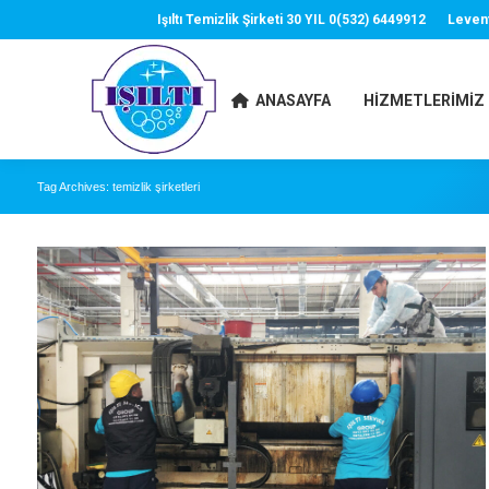
Işıltı Temizlik Şirketi 30 YIL 0(532) 6449912
Leven
ANASAYFA
HIZMETLERIMIZ
Tag Archives:
temizlik şirketleri