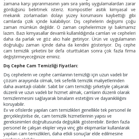
zamana karşı yıpranmasının yanı sıra yanlış uygulamalardan zarar
gördüğünü belirtmek isteriz.
Kompositler asitik kimyasal ve
mekanik zorlamadan dolayı yüzey korumasını kaybettiği gibi
camlarda çizik içinde kalabiliyor. Dış cephelerin değişimi çoğu
zaman mümkün değildir. O zaman cephelerimize iyi bakmamız
lazım. Bazı kimyasallar devamlı kullanıldığında camları ve cepheleri
daha da parlak ve göz alıcı hale getiriyor. Ürün ve uygulamanın
doğruluğu zaman içinde daha da kendini gösteriyor. Dış cephe
cam temizlik şirketini bir defa oturttuktan sonra çok fazla firma
değiştirmeyeceğinize eminiz.
Dış Cephe Cam Temizliği Fiyatları:
Dış cephelerin ve cephe camlarının temizliği için uzun vadeli bir
çözüm arayışında olmak, tek seferlik temizlik maliyetlerinden
daha avantajlı olabilir. Sabit bir cam temizliği şirketiyle çalışarak
düzenli ve uzun vadeli bir hizmet almak, camların düzenli olarak
temizlenmesini sağlayarak binaların estetiğini ve dayanıklılığını
koruyabilir.
Ev ve ofislerde yapılan cam temizlikleri genellikle tek personel ile
gerçekleştirilse de, cam temizlik hizmetlerinin yapısı ve
gereksinimleri doğrultusunda değişiklik gösterebilir. Birden fazla
personel ile çalışan ekipler veya vinç gibi ekipmanlar kullanılarak
yapılan cam temizlikleri, daha etkili sonuçlar elde edilmesine