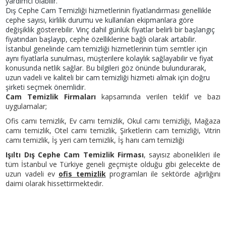
yardımcı olabilir.
Dış Cephe Cam Temizliği hizmetlerinin fiyatlandırması genellikle
cephe sayısı, kirlilik durumu ve kullanılan ekipmanlara göre
değişiklik gösterebilir. Vinç dahil günlük fiyatlar belirli bir başlangıç
fiyatından başlayıp, cephe özelliklerine bağlı olarak artabilir.
İstanbul genelinde cam temizliği hizmetlerinin tüm semtler için
aynı fiyatlarla sunulması, müşterilere kolaylık sağlayabilir ve fiyat
konusunda netlik sağlar. Bu bilgileri göz önünde bulundurarak,
uzun vadeli ve kaliteli bir cam temizliği hizmeti almak için doğru
şirketi seçmek önemlidir.
Cam Temizlik Firmaları
kapsamında verilen teklif ve bazı
uygulamalar;
Ofis camı temizlik, Ev camı temizlik, Okul camı temizliği, Mağaza
camı temizlik, Otel camı temizlik, Şirketlerin cam temizliği, Vitrin
camı temizlik, İş yeri cam temizlik, İş hanı cam temizliği
Işıltı Dış Cephe Cam Temizlik Firması
, sayısız abonelikleri ile
tüm İstanbul ve Türkiye geneli geçmişte olduğu gibi gelecekte de
uzun vadeli ev
ofis temizlik
programları ile sektörde ağırlığını
daimi olarak hissettirmektedir.