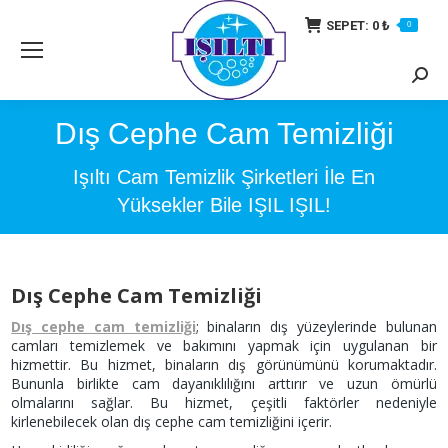
SEPET:
0
₺
0
Searc
Dış Cephe Cam Temizliği
Işıltı Cam Temizlik Şirketleri İle En
Yüksekler Bile IŞIL IŞIL!
Dış Cephe Cam Temizliği
Dış cephe cam temizliği
; binaların dış yüzeylerinde bulunan
camları temizlemek ve bakımını yapmak için uygulanan bir
hizmettir. Bu hizmet, binaların dış görünümünü korumaktadır.
Bununla birlikte cam dayanıklılığını arttırır ve uzun ömürlü
olmalarını sağlar. Bu hizmet, çeşitli faktörler nedeniyle
kirlenebilecek olan dış cephe cam temizliğini içerir.