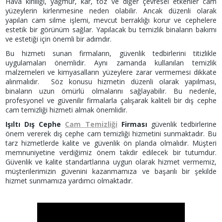
Hava kirliliği, yağmur, kar, toz ve diğer çevresel etkenler cam
yüzeylerin kirlenmesine neden olabilir. Ancak düzenli olarak
yapılan cam silme işlemi, mevcut berraklığı korur ve cephelere
estetik bir görünüm sağlar. Yapılacak bu temizlik binaların bakımı
ve estetiği için önemli bir adımdır.
Bu hizmeti sunan firmaların, güvenlik tedbirlerini titizlikle
uygulamaları önemlidir. Aynı zamanda kullanılan temizlik
malzemeleri ve kimyasalların yüzeylere zarar vermemesi dikkate
alınmalıdır. Söz konusu hizmetin düzenli olarak yapılması,
binaların uzun ömürlü olmalarını sağlayabilir. Bu nedenle,
profesyonel ve güvenilir firmalarla çalışarak kaliteli bir dış cephe
cam temizliği hizmeti almak önemlidir.
Işıltı Dış Cephe
Cam Temizliği
Firması
güvenlik tedbirlerine
önem vererek dış cephe cam temizliği hizmetini sunmaktadır. Bu
tarz hizmetlerde kalite ve güvenlik ön planda olmalıdır. Müşteri
memnuniyetine verdiğimiz önem takdir edilecek bir tutumdur.
Güvenlik ve kalite standartlarına uygun olarak hizmet vermemiz,
müşterilerimizin güvenini kazanmamıza ve başarılı bir şekilde
hizmet sunmamıza yardımcı olmaktadır.