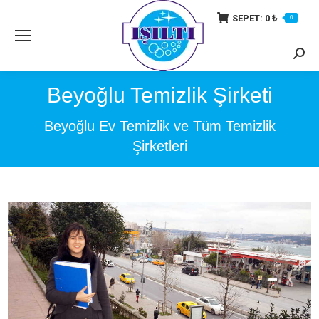
SEPET:
0
₺
0
Searc
Beyoğlu Temizlik Şirketi
Beyoğlu Ev Temizlik ve Tüm Temizlik
Şirketleri