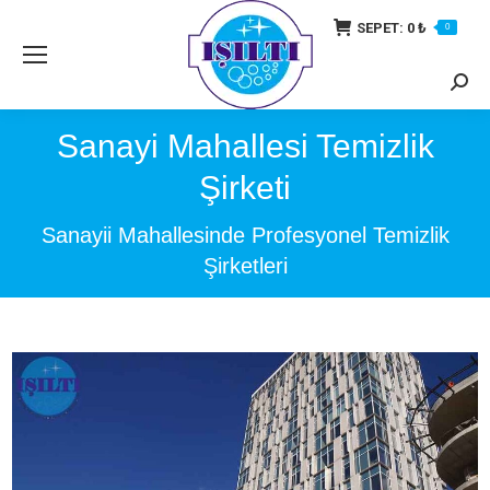
SEPET:
0
₺
0
Searc
Sanayi Mahallesi Temizlik
Şirketi
Sanayii Mahallesinde Profesyonel Temizlik
Şirketleri