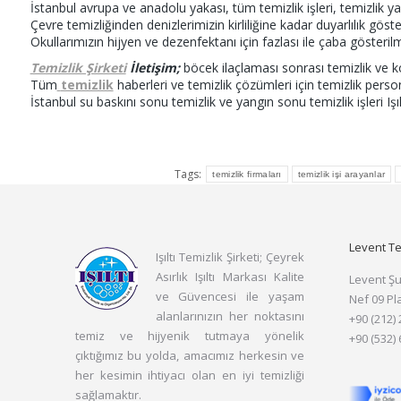
İstanbul avrupa ve anadolu yakası, tüm temizlik işleri, temizlik 
Çevre temizliğinden denizlerimizin kirliliğine kadar duyarlılık gö
Okullarımızın hijyen ve dezenfektanı için fazlası ile çaba gösteril
Temizlik Şirketi
İletişim;
böcek ilaçlaması sonrası temizlik ve 
Tüm
temizlik
haberleri ve temizlik çözümleri için temizlik perso
İstanbul su baskını sonu temizlik ve yangın sonu temizlik işleri Iş
Tags:
temizlik firmaları
temizlik işi arayanlar
Levent Te
Işıltı Temizlik Şirketi; Çeyrek
Asırlık Işıltı Markası Kalite
Levent Ş
ve Güvencesi ile yaşam
Nef 09 Pl
alanlarınızın her noktasını
+90 (212)
temiz ve hijyenik tutmaya yönelik
+90 (532)
çıktığımız bu yolda, amacımız herkesin ve
her kesimin ihtiyacı olan en iyi temizliği
sağlamaktır.