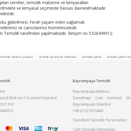
yapılan semtler, temizlik malzeme ve kimyasalları
sterilmekte ve kimyasal seçiminde hassas davranılmaktadır.
mektedir.
koku giderilmesi. Ferah yaşam evleri sağlamak.
nellerimiz ve camcılarımız hizmetinizdedir.
ıltı Temizlik tarafından yapılmaktadır. İletişim no 5326449912.
temizlik makine parkuru
temizlik personeli istihdamı
temizlik şirketi
temizlik şirketi ha
mizlik
Bayrampaşa Temizlik
ube
Bayrampaşa Merkez
aza B Blok no:7 4 Levent İstanbul
Demirkapı Cad. Hürriyet Sk
 2221150
Bayrampaşa İstanbul
 6449912
+90 (212) 5016460
Tecrübeli Temizlik Personelleri
Cam Temizlik Elemanları