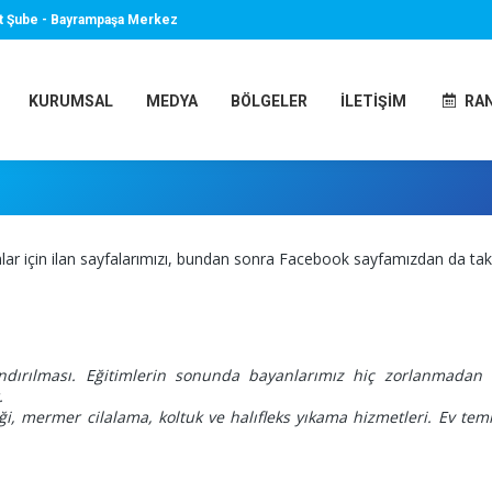
t Şube - Bayrampaşa Merkez
KURUMSAL
MEDYA
BÖLGELER
İLETIŞIM
RA
lar için ilan sayfalarımızı, bundan sonra Facebook sayfamızdan da takip
andırılması. Eğitimlerin sonunda bayanlarımız hiç zorlanmadan i
.
iği, mermer cilalama, koltuk ve halıfleks yıkama hizmetleri. Ev te