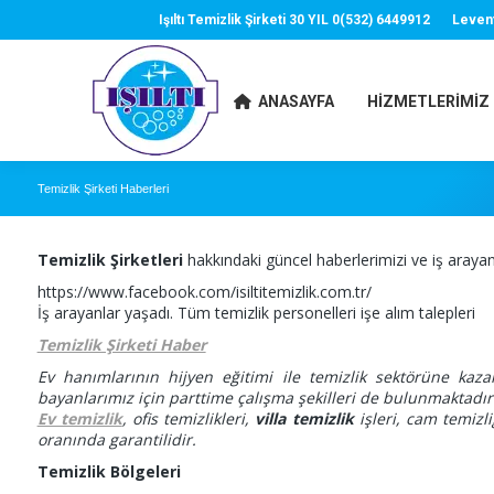
Işıltı Temizlik Şirketi 30 YIL 0(532) 6449912
Leven
ANASAYFA
HIZMETLERIMIZ
Temizlik Şirketi Haberleri
Temizlik Şirketleri
hakkındaki güncel haberlerimizi ve iş arayan
https://www.facebook.com/isiltitemizlik.com.tr/
İş arayanlar yaşadı. Tüm temizlik personelleri işe alım talepleri
Temizlik Şirketi Haber
Ev hanımlarının hijyen eğitimi ile temizlik sektörüne kaz
bayanlarımız için parttime çalışma şekilleri de bulunmaktadır
Ev temizlik
, ofis temizlikleri,
villa temizlik
işleri, cam temizl
oranında garantilidir.
Temizlik Bölgeleri