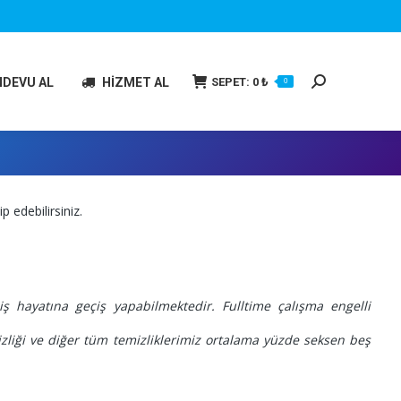
Search:
SEPET:
0
₺
NDEVU AL
HİZMET AL
0
 edebilirsiniz.
ş hayatına geçiş yapabilmektedir. Fulltime çalışma engelli
mizliği ve diğer tüm temizliklerimiz ortalama yüzde seksen beş