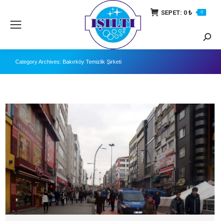
SEPET:
0
₺
0
Searc
Category Archives:
Bakırköy Temizlik Şirketi