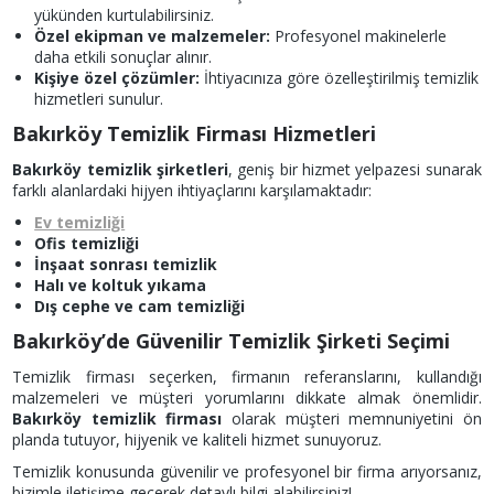
yükünden kurtulabilirsiniz.
Özel ekipman ve malzemeler:
Profesyonel makinelerle
daha etkili sonuçlar alınır.
Kişiye özel çözümler:
İhtiyacınıza göre özelleştirilmiş temizlik
hizmetleri sunulur.
Bakırköy Temizlik Firması Hizmetleri
Bakırköy temizlik şirketleri
, geniş bir hizmet yelpazesi sunarak
farklı alanlardaki hijyen ihtiyaçlarını karşılamaktadır:
Ev temizliği
Ofis temizliği
İnşaat sonrası temizlik
Halı ve koltuk yıkama
Dış cephe ve cam temizliği
Bakırköy’de Güvenilir Temizlik Şirketi Seçimi
Temizlik firması seçerken, firmanın referanslarını, kullandığı
malzemeleri ve müşteri yorumlarını dikkate almak önemlidir.
Bakırköy temizlik firması
olarak müşteri memnuniyetini ön
planda tutuyor, hijyenik ve kaliteli hizmet sunuyoruz.
Temizlik konusunda güvenilir ve profesyonel bir firma arıyorsanız,
bizimle iletişime geçerek detaylı bilgi alabilirsiniz!