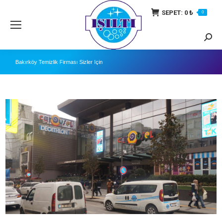
SEPET:
0
₺
0
Searc
Bakırköy Temizlik Firması Sizler İçin