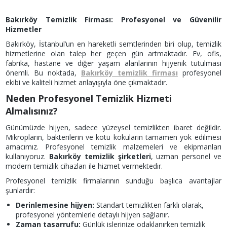
Bakırköy Temizlik Firması: Profesyonel ve Güvenilir
Hizmetler
Bakırköy, İstanbul’un en hareketli semtlerinden biri olup, temizlik
hizmetlerine olan talep her geçen gün artmaktadır. Ev, ofis,
fabrika, hastane ve diğer yaşam alanlarının hijyenik tutulması
önemli. Bu noktada,
Bakırköy temizlik firması
profesyonel
ekibi ve kaliteli hizmet anlayışıyla öne çıkmaktadır.
Neden Profesyonel Temizlik Hizmeti
Almalısınız?
Günümüzde hijyen, sadece yüzeysel temizlikten ibaret değildir.
Mikropların, bakterilerin ve kötü kokuların tamamen yok edilmesi
amacımız. Profesyonel temizlik malzemeleri ve ekipmanları
kullanıyoruz.
Bakırköy temizlik şirketleri
, uzman personel ve
modern temizlik cihazları ile hizmet vermektedir.
Profesyonel temizlik firmalarının sunduğu başlıca avantajlar
şunlardır:
Derinlemesine hijyen:
Standart temizlikten farklı olarak,
profesyonel yöntemlerle detaylı hijyen sağlanır.
Zaman tasarrufu:
Günlük işlerinize odaklanırken temizlik