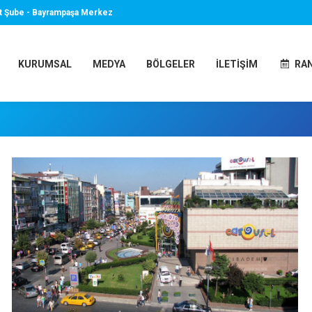
t Şube - Bayrampaşa Merkez
KURUMSAL
MEDYA
BÖLGELER
İLETIŞIM
RA