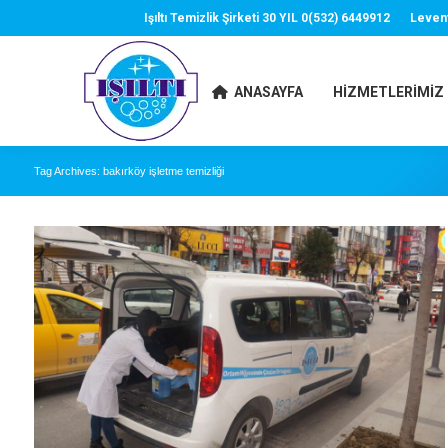
Işıltı Temizlik Şirketi 30 YIL 0(532) 6449912
Leven
ANASAYFA
HIZMETLERIMIZ
Tag Archives:
bakırköy işletme temizliği