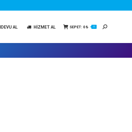
Search:
SEPET:
0
₺
NDEVU AL
HİZMET AL
0