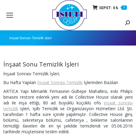
SEPET:
0
₺
0
Searc
İnşaat Sonrası Temizlik İşleri
İnşaat Sonu Temizlik İşleri
İnşaat Sonrası Temizlik İşleri;
Bu Hafta Yapılan
İnşaat Sonrası Temizlik
İşlerinden Bazıları
ARTİCA Yapı Mimarlık Firmasının Gültepe Mahallesi, eski Philips
binasını restore ederek yeni adı ile Collective House olarak yeni
adı ile inşa ettiği, 80 ad. büyüklü küçüklü ofis
inşaat sonrası
temizlik
işleri, Işıltı Temizlik ve Organizasyon Hizmetleri Ltd. Şti.
tarafından 1 hafta süre içinde yapılmıştır. Collective House giriş
bölümü, sekreterya bölümü, cafeterya , bekleme salonlarının
temizliği ilaveleri de en iyi şekilde temizlendi ve 05.06.2016
tarihinde müşterisine teslim edildi.