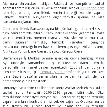
Marmara Üniversitesi İlahiyat Fakültesi ve kampüsleri tadilat
sonrası temizlik işleri 06.06.2016 tarihinde bitirildi.
Dış cephe cam
temizliği
, bina iç temizlikleri, zemin temizliği komple yapılan
İlahiyat Fakültesi bünyesinde diğer temizlik işlerine de kısa
zamanda başlanacaktır.
Cami temizlikleri
; Ramazan ayına bir gün kala genel temizlik işleri
tüm camilerimizde bitirildi. Cami halıflekslerinin yıkanması, avize
ve çini temizlikleri, mermer oyma ve yüzeyleri ve parmaklıklar,
cami sütunları temizliği, temizlik hizmetinin içeriğinde
mevcuttur.Temizliği biten bazı camilerimiz; İstinye Poligon Camii,
Altıntepsi Yunus Emre Camisi, Beyazıt Kalecici Camii.
Bayrampaşa İş Merkezi temizlik işleri; dış cephe temizliği Mayıs
Ayı itibariyle tamamlanan iş merkezinde daimi temizlik
personelleri ile hizmet devam etmektedir. 2003 yılından bu yana
tüm temizlik işleri, Işıltı
Temizlik Şirketi
tarafından yürütülen Özel
İdare Bayrampaşa’nın zemin cilalama ve cam temizlik işleri de
beraberinde yürütülmektedir.
Ümraniye Mektebim Okullarından sonra Avcılar Mektebim Okulları
tadilat sonu temizliği 06.06.2016 gecesi bitirilmiştir. Okul
temizliğinde hassasiyet isteyen okul idarecileri eşliğinde temizliği
yapılan alanların kontrolü en iyi şekilde sağlandı. Oldukça zor ve
güç isteyen bir iş olan tadilat ve inşaat sonu ilk temizliği