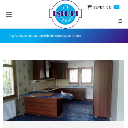
SEPET:
0
₺
0
Searc
Tag Archives:
inşaat temizliğinde kullanılacak ürünler