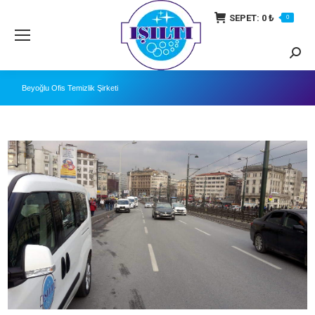
SEPET:
0
₺
0
Searc
Beyoğlu Ofis Temizlik Şirketi