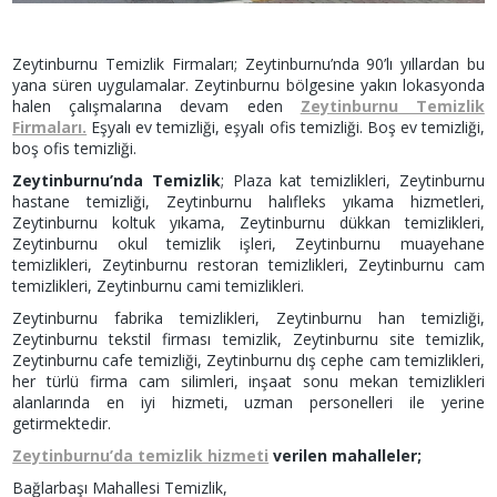
Zeytinburnu Temizlik Firmaları; Zeytinburnu’nda 90’lı yıllardan bu
yana süren uygulamalar. Zeytinburnu bölgesine yakın lokasyonda
halen çalışmalarına devam eden
Zeytinburnu Temizlik
Firmaları.
Eşyalı ev temizliği, eşyalı ofis temizliği. Boş ev temizliği,
boş ofis temizliği.
Zeytinburnu’nda Temizlik
; Plaza kat temizlikleri, Zeytinburnu
hastane temizliği, Zeytinburnu halıfleks yıkama hizmetleri,
Zeytinburnu koltuk yıkama, Zeytinburnu dükkan temizlikleri,
Zeytinburnu okul temizlik işleri, Zeytinburnu muayehane
temizlikleri, Zeytinburnu restoran temizlikleri, Zeytinburnu cam
temizlikleri, Zeytinburnu cami temizlikleri.
Zeytinburnu fabrika temizlikleri, Zeytinburnu han temizliği,
Zeytinburnu tekstil firması temizlik, Zeytinburnu site temizlik,
Zeytinburnu cafe temizliği, Zeytinburnu dış cephe cam temizlikleri,
her türlü firma cam silimleri, inşaat sonu mekan temizlikleri
alanlarında en iyi hizmeti, uzman personelleri ile yerine
getirmektedir.
Zeytinburnu’da temizlik hizmeti
verilen mahalleler;
Bağlarbaşı Mahallesi Temizlik,