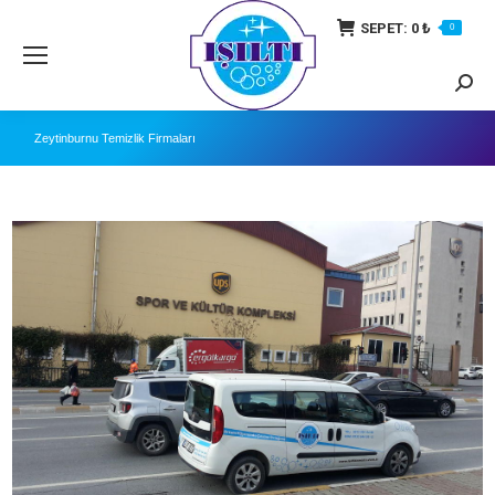
SEPET:
0
₺
0
Searc
Zeytinburnu Temizlik Firmaları