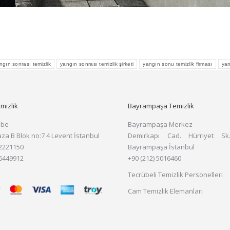
ngın sonrası temizlik
yangın sonrası temizlik şirketi
yangın sonu temizlik firması
yan
mizlik
Bayrampaşa Temizlik
ube
Bayrampaşa Merkez
aza B Blok no:7 4 Levent İstanbul
Demirkapı Cad. Hürriyet Sk
 2221150
Bayrampaşa İstanbul
 6449912
+90 (212) 5016460
Tecrübeli Temizlik Personelleri
Cam Temizlik Elemanları