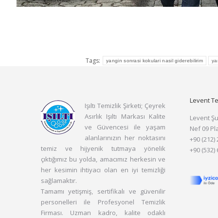
Tags:
yangin sonrasi kokulari nasil giderebilirim
ya
Levent Te
Işıltı Temizlik Şirketi; Çeyrek
Asırlık Işıltı Markası Kalite
Levent Ş
ve Güvencesi ile yaşam
Nef 09 Pl
alanlarınızın her noktasını
+90 (212)
temiz ve hijyenik tutmaya yönelik
+90 (532)
çıktığımız bu yolda, amacımız herkesin ve
her kesimin ihtiyacı olan en iyi temizliği
sağlamaktır.
Tamamı yetişmiş, sertifikalı ve güvenilir
personelleri ile Profesyonel Temizlik
Firması. Uzman kadro, kalite odaklı