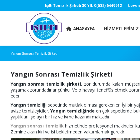
Işıltı Temizlik Şirketi 30 YIL 0(532) 6449912
Leven
ANASAYFA
HIZMETLERIMIZ
Yangın Sonrası Temizlik Şirketi
Yangın Sonrası Temizlik Şirketi
Yangın sonrası temizlik şirketi
, zor durumda kalan müşteril
yaşamak zorundadırlar çünkü. Ve o havayı teneffüs etmek zorunda
eder.
Yangın temizliği
sepetinde mutlak olması gerekenler. İyi bir yağ
avize temizleyiciler.
Yangın temizliğinde
en çok sepetlerde bulu
yaptıkları işe ayrı bir hız ve ivme kazandırmaktadır.
Yangın sonrası temizlik
hizmetinde profesyonel makineler kulla
Zemine akan kiri ve isi bekletmeden vakumlamak gerekir.