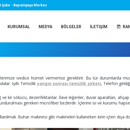
t Şube - Bayrampaşa Merkez
KURUMSAL
MEDYA
BÖLGELER
İLETIŞIM
RA
erimize ivedice hizmet vermemizi gerektirir. Bu tür durumlarda müşt
lar. Işıltı Temizlik
yangın sonrası temizlik şirketi
, Telefon geldi
 ve kir sökücü, dezenfektanlar. İlave leğenler, duvar aparatları, ahşap 
ndurulması gereken microfiber bezlerdir. İçlerine isi ve kurumu hapset
nılmalı. Buhar makinesi gibi makineleri kullanırken kirin içten dışa d