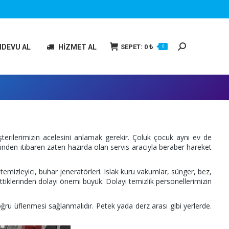
Search:
SEPET:
0
₺
NDEVU AL
HİZMET AL
0
erilerimizin acelesini anlamak gerekir. Çoluk çocuk aynı ev de
ğinden itibaren zaten hazırda olan servis aracıyla beraber hareket
temizleyici, buhar jeneratörleri. Islak kuru vakumlar, sünger, bez,
tiklerinden dolayı önemi büyük. Dolayı temizlik personellerimizin
oğru üflenmesi sağlanmalıdır. Petek yada derz arası gibi yerlerde.