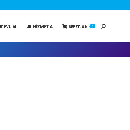
Search:
SEPET:
0
₺
NDEVU AL
HİZMET AL
0