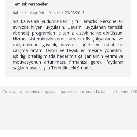
Temizlik Personelleri
haber
-
Ayşe Yıldız Yuksel
23/08/2013
Siz kahvenizi yudumlarken Işıltı Temizlik Personelleri
evinizde hijyeni uygulasın. Devamlı uygulanan temizlik
aboneliği programları ile temizlik zevk haline dönüşsün.
Hizmet sistemimizin temel amacı ofis çalışanlarına ve
müşterilerine güvenli, düzenli, sağlıklı ve rahat bir
çalışma ortamı temin ve teşvik edilmesine yöneliktir.
İşbirliği ortaklığımızda hedefimiz çalışanlarının verimi ve
motivasyonun arttırılması, firmanıza gerekli faydanın
sağlanmasıdır. Işıltı Temizlik sektöründe…
ttir. Ticari amaçlı ve izinsiz kopyalanamaz ve kullanılamaz. Kullananlar hakkında 58