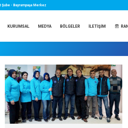
t Şube - Bayrampaşa Merkez
KURUMSAL
MEDYA
BÖLGELER
İLETIŞIM
RA