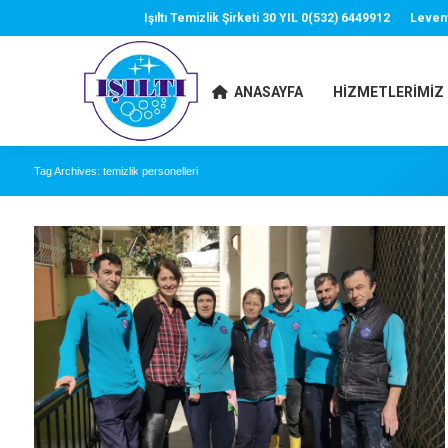
Işıltı Temizlik Şirketi 30 YIL 0(532) 6449912
Leven
ANASAYFA
HIZMETLERIMIZ
Tag Archives:
temizlik personelleri