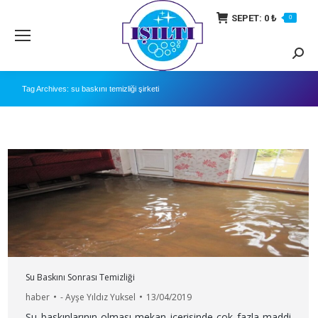
SEPET:
0
₺
0
Searc
Tag Archives:
su baskını temizliği şirketi
Su Baskını Sonrası Temizliği
haber
-
Ayşe Yıldız Yuksel
13/04/2019
Su baskınlarının olması mekan içerisinde çok fazla maddi