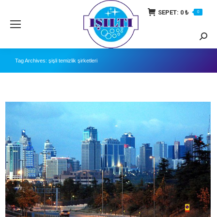
SEPET:
0
₺
0
Searc
Tag Archives:
şişli temizlik şirketleri