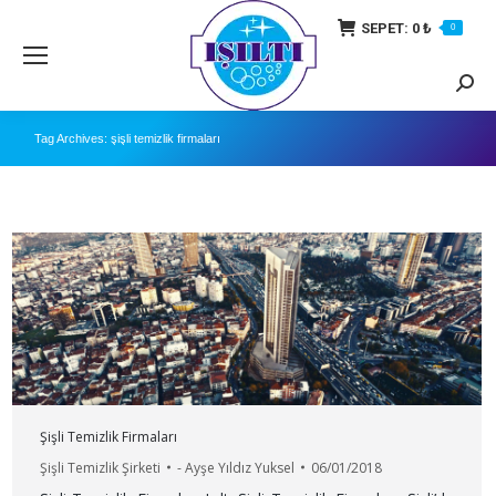
SEPET:
0
₺
0
Searc
Tag Archives:
şişli temizlik firmaları
Şişli Temizlik Firmaları
Şişli Temizlik Şirketi
-
Ayşe Yıldız Yuksel
06/01/2018