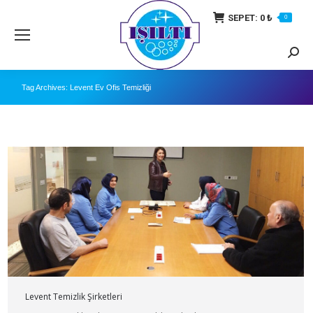
SEPET:
0
₺
0
Searc
Tag Archives:
Levent Ev Ofis Temizliği
Levent Temizlik Şirketleri