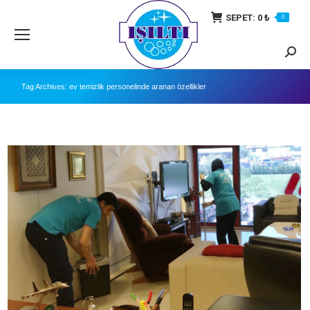
SEPET:
0
₺
0
Searc
Tag Archives:
ev temizlik personelinde aranan özellikler