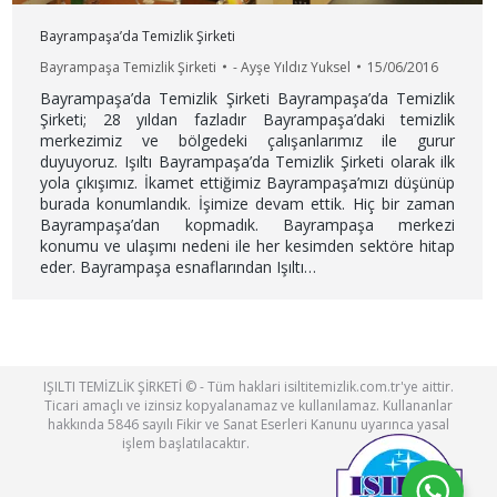
Bayrampaşa’da Temizlik Şirketi
Bayrampaşa Temizlik Şirketi
-
Ayşe Yıldız Yuksel
15/06/2016
Bayrampaşa’da Temizlik Şirketi Bayrampaşa’da Temizlik
Şirketi; 28 yıldan fazladır Bayrampaşa’daki temizlik
merkezimiz ve bölgedeki çalışanlarımız ile gurur
duyuyoruz. Işıltı Bayrampaşa’da Temizlik Şirketi olarak ilk
yola çıkışımız. İkamet ettiğimiz Bayrampaşa’mızı düşünüp
burada konumlandık. İşimize devam ettik. Hiç bir zaman
Bayrampaşa’dan kopmadık. Bayrampaşa merkezi
konumu ve ulaşımı nedeni ile her kesimden sektöre hitap
eder. Bayrampaşa esnaflarından Işıltı…
IŞILTI TEMİZLİK ŞİRKETİ © - Tüm haklari isiltitemizlik.com.tr'ye aittir.
Ticari amaçlı ve izinsiz kopyalanamaz ve kullanılamaz. Kullananlar
hakkında 5846 sayılı Fikir ve Sanat Eserleri Kanunu uyarınca yasal
işlem başlatılacaktır.