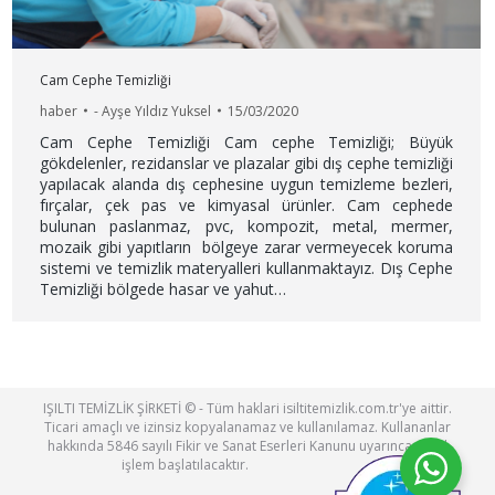
Cam Cephe Temizliği
haber
-
Ayşe Yıldız Yuksel
15/03/2020
Cam Cephe Temizliği Cam cephe Temizliği; Büyük
gökdelenler, rezidanslar ve plazalar gibi dış cephe temizliği
yapılacak alanda dış cephesine uygun temizleme bezleri,
fırçalar, çek pas ve kimyasal ürünler. Cam cephede
bulunan paslanmaz, pvc, kompozit, metal, mermer,
mozaik gibi yapıtların bölgeye zarar vermeyecek koruma
sistemi ve temizlik materyalleri kullanmaktayız. Dış Cephe
Temizliği bölgede hasar ve yahut…
IŞILTI TEMİZLİK ŞİRKETİ © - Tüm haklari isiltitemizlik.com.tr'ye aittir.
Ticari amaçlı ve izinsiz kopyalanamaz ve kullanılamaz. Kullananlar
hakkında 5846 sayılı Fikir ve Sanat Eserleri Kanunu uyarınca yasal
işlem başlatılacaktır.