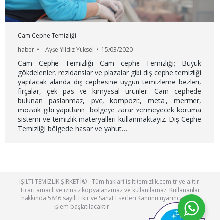
Cam Cephe Temizliği
haber
-
Ayşe Yıldız Yuksel
15/03/2020
Cam Cephe Temizliği Cam cephe Temizliği; Büyük
gökdelenler, rezidanslar ve plazalar gibi dış cephe temizliği
yapılacak alanda dış cephesine uygun temizleme bezleri,
fırçalar, çek pas ve kimyasal ürünler. Cam cephede
bulunan paslanmaz, pvc, kompozit, metal, mermer,
mozaik gibi yapıtların bölgeye zarar vermeyecek koruma
sistemi ve temizlik materyalleri kullanmaktayız. Dış Cephe
Temizliği bölgede hasar ve yahut…
IŞILTI TEMİZLİK ŞİRKETİ © - Tüm haklari isiltitemizlik.com.tr'ye aittir.
Ticari amaçlı ve izinsiz kopyalanamaz ve kullanılamaz. Kullananlar
hakkında 5846 sayılı Fikir ve Sanat Eserleri Kanunu uyarınca yasal
işlem başlatılacaktır.