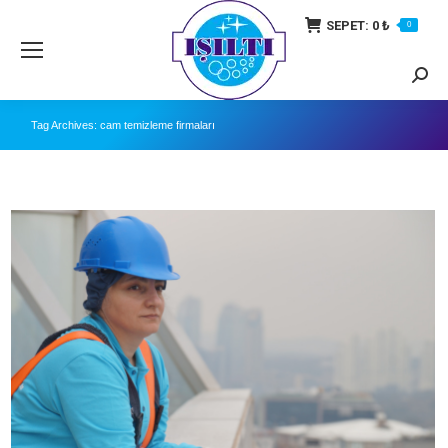
SEPET:
0
₺
0
Searc
Tag Archives:
cam temizleme firmaları