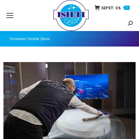
SEPET:
0
₺
0
Searc
Osmanbey Temizlik Şirketi