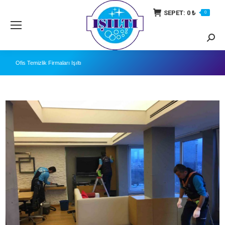
SEPET:
0
₺
0
Searc
Ofis Temizlik Firmaları Işıltı