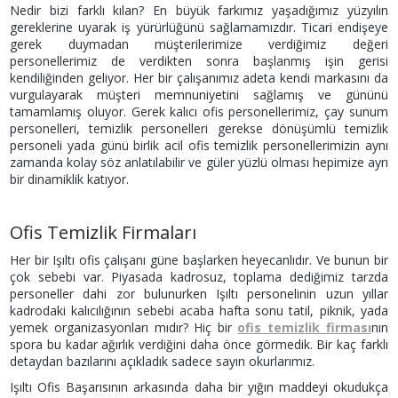
Nedir bizi farklı kılan? En büyük farkımız yaşadığımız yüzyılın
gereklerine uyarak iş yürürlüğünü sağlamamızdır. Ticari endişeye
gerek duymadan müşterilerimize verdiğimiz değeri
personellerimiz de verdikten sonra başlanmış işin gerisi
kendiliğinden geliyor. Her bir çalışanımız adeta kendi markasını da
vurgulayarak müşteri memnuniyetini sağlamış ve gününü
tamamlamış oluyor. Gerek kalıcı ofis personellerimiz, çay sunum
personelleri, temizlik personelleri gerekse dönüşümlü temizlik
personeli yada günü birlik acil ofis temizlik personellerimizin aynı
zamanda kolay söz anlatılabilir ve güler yüzlü olması hepimize ayrı
bir dinamiklik katıyor.
Ofis Temizlik Firmaları
Her bir Işıltı ofis çalışanı güne başlarken heyecanlıdır. Ve bunun bir
çok sebebi var. Piyasada kadrosuz, toplama dediğimiz tarzda
personeller dahi zor bulunurken Işıltı personelinin uzun yıllar
kadrodaki kalıcılığının sebebi acaba hafta sonu tatil, piknik, yada
yemek organizasyonları mıdır? Hiç bir
ofis temizlik firması
nın
spora bu kadar ağırlık verdiğini daha önce görmedik. Bir kaç farklı
detaydan bazılarını açıkladık sadece sayın okurlarımız.
Işıltı Ofis Başarısının arkasında daha bir yığın maddeyi okudukça