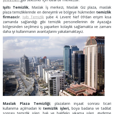
Işıltı Temizlik
, Maslak İş merkezi, Maslak Giz plaza, maslak
plaza temizliklerinde en deneyimli ve bölgeye hükmeden
temizlik
firması
dır.
Işıltı Temizlik
şube 4. Levent Nef 09’dan erişim kısa
zamanda sağlandığı gibi temizlik personellerinin de Ayazağa
bölgesinden seçilmesi iş yaparken kolaylık sağlamakta ve zamanı
daha iyi kullanmanın avantajlarını yakalamaktayız.
Maslak Plaza Temizliği
; plazaların inşaat sonrası ticari
kullanıma açılmadan ki
temizlik işleri,
boya badana ve tadilat
sonrası temizlik işleri, halı ve halıfleks yıkama işleri, giydirme