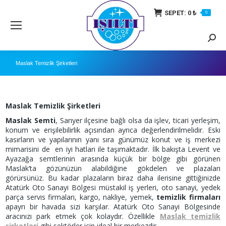
SEPET:
0
₺
0
Searc
Maslak Temizlik Şirketleri
Maslak Temizlik Şirketleri
Maslak Semti
, Sarıyer ilçesine bağlı olsa da işlev, ticari yerleşim,
konum ve erişilebilirlik açısından ayrıca değerlendirilmelidir. Eski
kasırların ve yapılarının yanı sıra günümüz konut ve iş merkezi
mimarisini de en iyi hatları ile taşımaktadır. İlk bakışta Levent ve
Ayazağa semtlerinin arasında küçük bir bölge gibi görünen
Maslak’ta gözünüzün alabildiğine gökdelen ve plazaları
görürsünüz. Bu kadar plazaların biraz daha ilerisine gittiğinizde
Atatürk Oto Sanayi Bölgesi müstakil iş yerleri, oto sanayi, yedek
parça servis firmaları, kargo, nakliye, yemek,
temizlik firmaları
apayrı bir havada sizi karşılar. Atatürk Oto Sanayi Bölgesinde
aracınızı park etmek çok kolaydır. Özellikle
Maslak temizlik
şirketleri
gibi sektörler için ideal bir merkezdir.