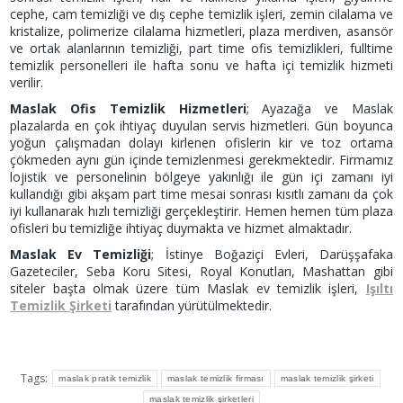
cephe, cam temizliği ve dış cephe temizlik işleri, zemin cilalama ve
kristalize, polimerize cilalama hizmetleri, plaza merdiven, asansör
ve ortak alanlarının temizliği, part time ofis temizlikleri, fulltime
temizlik personelleri ile hafta sonu ve hafta içi temizlik hizmeti
verilir.
Maslak Ofis Temizlik Hizmetleri
; Ayazağa ve Maslak
plazalarda en çok ihtiyaç duyulan servis hizmetleri. Gün boyunca
yoğun çalışmadan dolayı kirlenen ofislerin kir ve toz ortama
çökmeden aynı gün içinde temizlenmesi gerekmektedir. Firmamız
lojistik ve personelinin bölgeye yakınlığı ile gün içi zamanı iyi
kullandığı gibi akşam part time mesai sonrası kısıtlı zamanı da çok
iyi kullanarak hızlı temizliği gerçekleştirir. Hemen hemen tüm plaza
ofisleri bu temizliğe ihtiyaç duymakta ve hizmet almaktadır.
Maslak Ev Temizliği
; İstinye Boğaziçi Evleri, Darüşşafaka
Gazeteciler, Seba Koru Sitesi, Royal Konutları, Mashattan gibi
siteler başta olmak üzere tüm Maslak ev temizlik işleri,
Işıltı
Temizlik Şirketi
tarafından yürütülmektedir.
Tags:
maslak pratik temizlik
maslak temizlik firması
maslak temizlik şirketi
maslak temizlik şirketleri