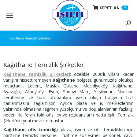
SEPET:
0
₺
0
Searc
Kağıthane Temizlik Şirketleri
Kağıthane Temizlik Şirketleri
Kağıthane temizlik şirketleri
; özellikle 2000’li yıllara kadar
varlığını hissettiremeyen
Kağıthane
bölgesi, günümüzde oldukça
revaçtadır. Levent, Maslak Gültepe, Mecidiyeköy, Kağıthane,
Ayazağa, Alibeyköy, Eyüp, Sanayi Mah., Yeşilpınar, Nurtepe
semtlerine ve tüm otobanlara yakın oluşu bölgenin hızlı
canlanmasını sağlamıştır. Ayrıca plaza ve iş merkezlerinin
yakınında olmasına rağmen yüzölçümü ve boş alanlarının fazlalığı
nedeni ile ferah fold ofis, ev ve rezidansların hatta Işıltı Temizlik
Şirketi’nin yeni mevkii olmuştur.
Kağıthane ofis temizliği
; plaza, işyeri ve ofis temizlikleri için
parttime temizlik personeli, fulltime sözleşmeli personel, çaycı