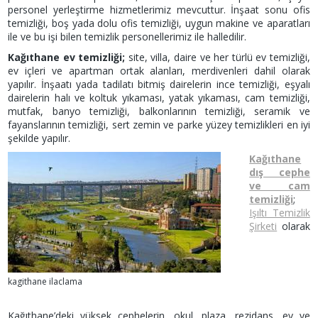
personel yerleştirme hizmetlerimiz mevcuttur. İnşaat sonu ofis
temizliği, boş yada dolu ofis temizliği, uygun makine ve aparatları
ile ve bu işi bilen temizlik personellerimiz ile halledilir.
Kağıthane ev temizliği;
site, villa, daire ve her türlü ev temizliği,
ev içleri ve apartman ortak alanları, merdivenleri dahil olarak
yapılır. İnşaatı yada tadilatı bitmiş dairelerin ince temizliği, eşyalı
dairelerin halı ve koltuk yıkaması, yatak yıkaması, cam temizliği,
mutfak, banyo temizliği, balkonlarının temizliği, seramik ve
fayanslarının temizliği, sert zemin ve parke yüzey temizlikleri en iyi
şekilde yapılır.
Kağıthane
dış cephe
ve cam
temizliği
;
Işıltı Temizlik
Şirketi
olarak
kagithane ilaclama
Kağıthane’deki yüksek cephelerin, okul, plaza, rezidans, ev ve