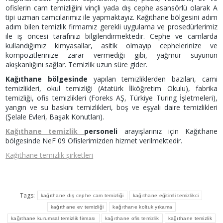
ofislerin cam temizliğini vinçli yada dış cephe asansörlü olarak A
tipi uzman camcılarımız ile yapmaktayız. Kağıthane bölgesini adım
adım bilen temizlik firmamız gerekli uygulama ve prosedürlerimiz
ile iş öncesi tarafınızı bilgilendirmektedir. Cephe ve camlarda
kullandığımız kimyasallar, asitik olmayıp cephelerinize ve
kompozitlerinize zarar vermediği gibi, yağmur suyunun
akışkanlığını sağlar. Temizlik uzun süre gider.
Kağıthane bölgesinde
yapılan temizliklerden bazıları, cami
temizlikleri, okul temizliği (Atatürk İlköğretim Okulu), fabrika
temizliği, ofis temizlikleri (Foreks AŞ, Türkiye Turing İşletmeleri),
yangın ve su baskını temizlikleri, boş ve eşyalı daire temizlikleri
(Şelale Evleri, Başak Konutları).
Kağıthane temizlik
personeli
arayışlarınız için Kağıthane
bölgesinde NeF 09 Ofislerimizden hizmet verilmektedir.
Kağıthane temizlik şirketleri
Tags:
kağıthane dış cephe cam temizliği
kağıthane eğitimli temizlikci
kağıthane ev temizliği
kağıthane koltuk yıkama
kağıthane kurumsal temizlik firması
kağıthane ofis temizlik
kağıthane temizlik