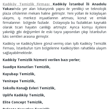
Kadıköy Temizlik Firması
;
Kadıköy İstanbul İli Anadolu
Yakası
’nda yer alan lokasyonik yapısı ile yenilikçi ve teknolojik
plaza ofislerinin mekanı haline gelmiştir. Yeni yolları ile kolaylaşan
ulaşımı, iş merkezi inşaatlarının artması, konut ve emlak
firmalarının bölgede fazladır. Dolayısıyla bu fazlalıktan kaynaklı
olarak ticari hayatın canlılığı artmıştır. Ayrıca komşu ilçelere
yakınlığı gibi değişimleri ile eski taşra yapısından çıkıp İstanbul’un
lüks semtleri arasına girmiştir.
Kadıköy ve Kadıköy’lülere gönül vermiş olan Işıltı Kadıköy Temizlik
Firması, İstanbul’un tüm bölgelerine Kadıköy’den rahatlıkla ulaşım
sağlayabilmektedir.
Kadıköy Temizlik hizmeti verilen bazı yerler;
Suadiye Konutları Temizlik,
Kuyubaşı Temizlik,
Yenitepe Temizlik,
Sokollu Konağı Evleri Temizlik,
Uplife Kadıköy Temizlik,
Elite Concept Temizlik,