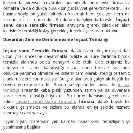
karşısında bireysel çözümler bulabilmek neredeyse imkansız
olmakta ya da oldukça büyük bir güç kuvvet gerektirmektedir. Tek
başına böyle bir yükün altından kalkmak hem çok zor hem de
zaman alıcı bir durumdur. Bu durum karşılığında bireyler
İnşaat
sonu daire temizlik firması
arayışına girerek diledikleri alan
içerisinde temizliği kolay gerçekleştirecek kişiler aramaktadır.
Duvardan Zemine Derinlemesine İnşaat Temizliği
İnşaat sonu Temizlik firması
olarak bizler oluşum açısından
uzun yıllar öncesine dayanmakla birlikte bu süre zarfında birçok
temizlik alanında bolca deneyim elde ettik. Elde ettiğimiz bu
deneyimler sizlerin karşılaştığı inşaat sonu temizlik sırasında
oldukça yardımcı olmakta ve sizlerin tam olarak istediği tertemiz
alanları sizlere sunmaktayız. Bu gibi alanlarda çalışmak büyük bir
özveri gerektirmektedir. Bunun sebeplerinden birisi de
inşaat
temizliği
sırasında kaba pislik yüzünden zemin ya da duvarlara
zarar verme olasılığı büyüktür. Bu durum karşısına geçebilmek
adına
inşaat sonu daire temizlik
firması
olarak büyük bir
dikkatle çalışmakta ve sizlere bu alanda en iyi şekilde hizmeti
sunmaya çalışmaktayız.
Eşyanın yani materyalin yeni kalması inşaat sonu temizliğinin iyi
yapılmasına bağlıdır.