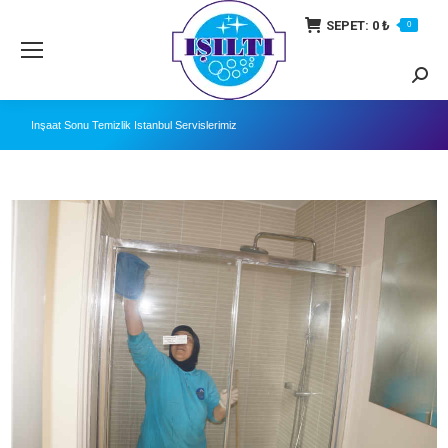
SEPET:
0
₺
0
Searc
İnşaat Sonu Temizlik İstanbul Servislerimiz