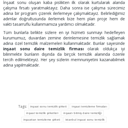
İnşaat sonu oluşan kaba pislikten ilk olarak kurtularak alanda
çalışma fırsatı yaratmaktayız. Daha sonra ise çalışma sürecimiz
adına bir program çizerek ilerlemeye çalışmaktayız. Belirlediğimiz
adımlar doğrultusunda ilerlemek bize hem plan proje hem de
vakti tasarruflu kullanmamıza yardımcı olmaktadır.
Tüm bunlarla birlikte sizlere en iyi hizmeti sunmayı hedefleyen
kurumumuz, duvardan zemine derinlemesine temizlik sağlamak
adına özel temizlik malzemeleri kullanmaktadır. Bunlar sayesinde
inşaat sonu daire temizlik firması
olarak oldukça iyi
bilinmekte bunların dışında da birçok temizlik alanında özenle
tercih edilmekteyiz. Her şey sizlerin memnuniyetini kazanabilmek
adına yapılmaktadır.
Tags:
inşaat sonu temizlik şirketi
inşaat temizleme firmaları
inşaat temizlik şirketleri
inşaatı bitmiş daire temizliği
inşaattan temizleme şirketi
istanbul inşaat sonu temizlik