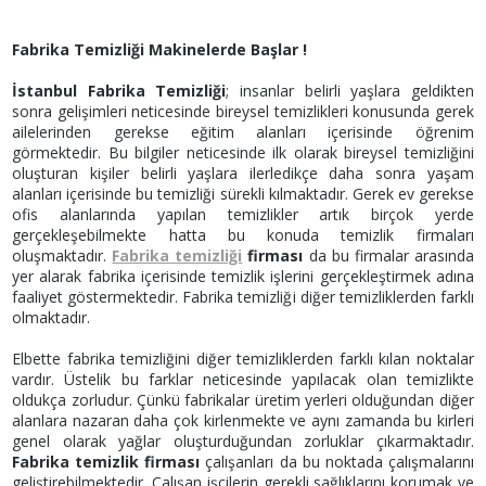
Fabrika Temizliği Makinelerde Başlar !
İstanbul Fabrika Temizliği
; insanlar belirli yaşlara geldikten
sonra gelişimleri neticesinde bireysel temizlikleri konusunda gerek
ailelerinden gerekse eğitim alanları içerisinde öğrenim
görmektedir. Bu bilgiler neticesinde ilk olarak bireysel temizliğini
oluşturan kişiler belirli yaşlara ilerledikçe daha sonra yaşam
alanları içerisinde bu temizliği sürekli kılmaktadır. Gerek ev gerekse
ofis alanlarında yapılan temizlikler artık birçok yerde
gerçekleşebilmekte hatta bu konuda temizlik firmaları
oluşmaktadır.
Fabrika temizliği
firması
da bu firmalar arasında
yer alarak fabrika içerisinde temizlik işlerini gerçekleştirmek adına
faaliyet göstermektedir. Fabrika temizliği diğer temizliklerden farklı
olmaktadır.
Elbette fabrika temizliğini diğer temizliklerden farklı kılan noktalar
vardır. Üstelik bu farklar neticesinde yapılacak olan temizlikte
oldukça zorludur. Çünkü fabrikalar üretim yerleri olduğundan diğer
alanlara nazaran daha çok kirlenmekte ve aynı zamanda bu kirleri
genel olarak yağlar oluşturduğundan zorluklar çıkarmaktadır.
Fabrika temizlik firması
çalışanları da bu noktada çalışmalarını
geliştirebilmektedir. Çalışan işçilerin gerekli sağlıklarını korumak ve