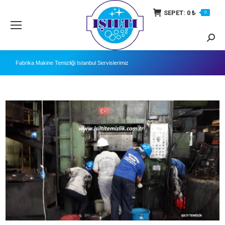
SEPET:
0
₺
0
Searc
Fabrika Makine Temizliği İstanbul Servislerimiz