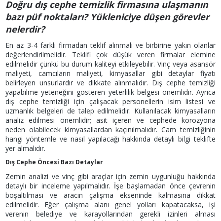
Doğru dış cephe temizlik firmasına ulaşmanın
bazı püf noktaları? Yükleniciye düşen görevler
nelerdir?
En az 3-4 farklı firmadan teklif alınmalı ve birbirine yakın olanlar
değerlendirilmelidir. Teklifi çok düşük veren firmalar elemine
edilmelidir çünkü bu durum kaliteyi etkileyebilir. Vinç veya asansör
maliyeti, camcıların maliyeti, kimyasallar gibi detaylar fiyatı
belirleyen unsurlardır ve dikkate alınmalıdır. Dış cephe temizliği
yapabilme yeteneğini gösteren yeterlilik belgesi önemlidir. Ayrıca
dış cephe temizliği için çalışacak personellerin isim listesi ve
uzmanlık belgeleri de talep edilmelidir. Kullanılacak kimyasalların
analiz edilmesi önemlidir; asit içeren ve cephede korozyona
neden olabilecek kimyasallardan kaçınılmalıdır. Cam temizliğinin
hangi yöntemle ve nasıl yapılacağı hakkında detaylı bilgi teklifte
yer almalıdır.
Dış Cephe Öncesi Bazı Detaylar
Zemin analizi ve vinç gibi araçlar için zemin uygunluğu hakkında
detaylı bir inceleme yapılmalıdır. İşe başlamadan önce çevrenin
boşaltılması ve aracın çalışma ekseninde kalmasına dikkat
edilmelidir. Eğer çalışma alanı genel yolları kapatacaksa, işi
verenin belediye ve karayollarından gerekli izinleri alması