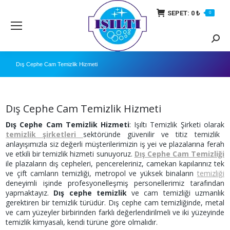
SEPET:
0
₺
0
Searc
Dış Cephe Cam Temizlik Hizmeti
Dış Cephe Cam Temizlik Hizmeti
Dış Cephe Cam Temizlik Hizmeti
: Işıltı Temizlik Şirketi olarak
temizlik şirketleri
sektöründe güvenilir ve titiz temizlik
anlayışımızla siz değerli müşterilerimizin iş yei ve plazalarına ferah
ve etkili bir temizlik hizmeti sunuyoruz.
Dış Cephe Cam Temizliği
ile plazaların dış cepheleri, pencereleriniz, camekan kapılarınız tek
ve çift camların temizliği, metropol ve yüksek binaların
temizliği
deneyimli işinde profesyonelleşmiş personellerimiz tarafından
yapmaktayız.
Dış cephe temizlik
ve cam temizliği uzmanlık
gerektiren bir temizlik türüdür. Dış cephe cam temizliğinde, metal
ve cam yüzeyler birbirinden farklı değerlendirilmeli ve iki yüzeyinde
temizlik kimyasalı, kendi türüne göre olmalıdır.