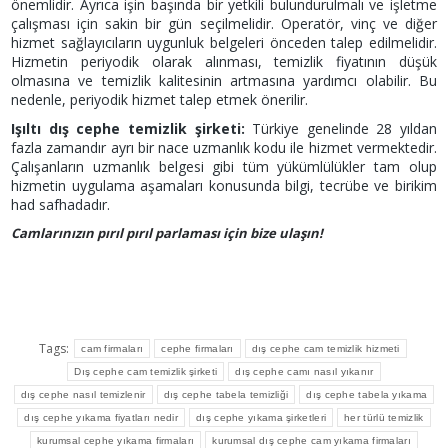
önemlidir. Ayrıca işin başında bir yetkili bulundurulmalı ve işletme
çalışması için sakin bir gün seçilmelidir. Operatör, vinç ve diğer
hizmet sağlayıcıların uygunluk belgeleri önceden talep edilmelidir.
Hizmetin periyodik olarak alınması, temizlik fiyatının düşük
olmasına ve temizlik kalitesinin artmasına yardımcı olabilir. Bu
nedenle, periyodik hizmet talep etmek önerilir.
Işıltı dış cephe temizlik şirketi:
Türkiye genelinde 28 yıldan
fazla zamandır ayrı bir nace uzmanlık kodu ile hizmet vermektedir.
Çalışanların uzmanlık belgesi gibi tüm yükümlülükler tam olup
hizmetin uygulama aşamaları konusunda bilgi, tecrübe ve birikim
had safhadadır.
Camlarınızın pırıl pırıl parlaması için bize ulaşın!
Tags:
cam firmaları
cephe firmaları
dış cephe cam temizlik hizmeti
Dış cephe cam temizlik şirketi
dış cephe camı nasıl yıkanır
dış cephe nasıl temizlenir
dış cephe tabela temizliği
dış cephe tabela yıkama
dış cephe yıkama fiyatları nedir
dış cephe yıkama şirketleri
her türlü temizlik
kurumsal cephe yıkama firmaları
kurumsal dış cephe cam yıkama firmaları