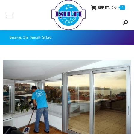
SEPET:
0
₺
0
Searc
Beşiktaş Ofis Temizlik Şirketi