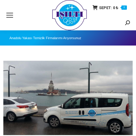
SEPET:
0
₺
0
Searc
Anadolu Yakası Temizlik Firmalarımı Arıyorsunuz