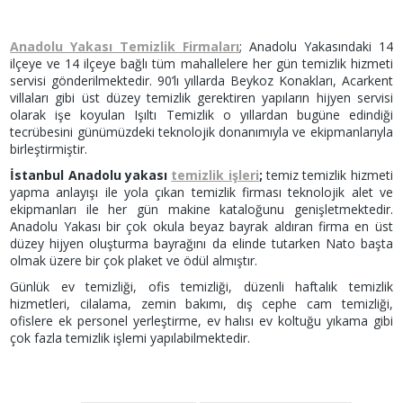
Anadolu Yakası Temizlik Firmaları
; Anadolu Yakasındaki 14
ilçeye ve 14 ilçeye bağlı tüm mahallelere her gün temizlik hizmeti
servisi gönderilmektedir. 90’lı yıllarda Beykoz Konakları, Acarkent
villaları gibi üst düzey temizlik gerektiren yapıların hijyen servisi
olarak işe koyulan Işıltı Temizlik o yıllardan bugüne edindiği
tecrübesini günümüzdeki teknolojik donanımıyla ve ekipmanlarıyla
birleştirmiştir.
İstanbul Anadolu yakası
temizlik işleri
;
temiz temizlik hizmeti
yapma anlayışı ile yola çıkan temizlik firması teknolojik alet ve
ekipmanları ile her gün makine kataloğunu genişletmektedir.
Anadolu Yakası bir çok okula beyaz bayrak aldıran firma en üst
düzey hijyen oluşturma bayrağını da elinde tutarken Nato başta
olmak üzere bir çok plaket ve ödül almıştır.
Günlük ev temizliği, ofis temizliği, düzenli haftalık temizlik
hizmetleri, cilalama, zemin bakımı, dış cephe cam temizliği,
ofislere ek personel yerleştirme, ev halısı ev koltuğu yıkama gibi
çok fazla temizlik işlemi yapılabilmektedir.