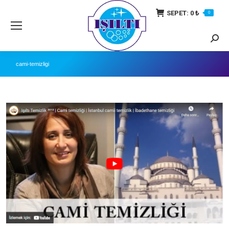
SEPET:
0
₺
0
Searc
cami-temizligi