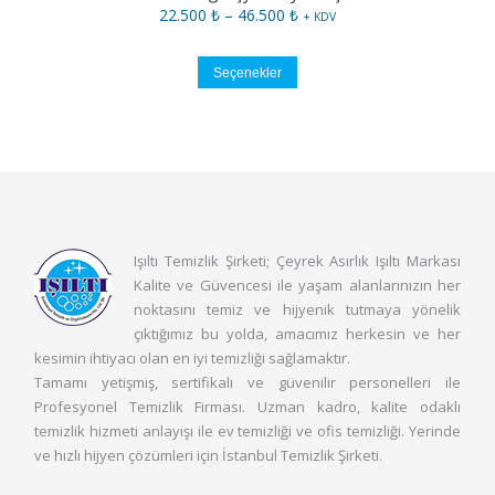
Fiyat
22.500
₺
–
46.500
₺
+ KDV
aralığı:
22.500 ₺
Bu
Seçenekler
-
ürünün
46.500 ₺
birden
fazla
varyasyonu
var.
Seçenekler
ürün
Işıltı Temizlik Şirketi; Çeyrek Asırlık Işıltı Markası
sayfasından
Kalite ve Güvencesi ile yaşam alanlarınızın her
seçilebilir
noktasını temiz ve hijyenik tutmaya yönelik
çıktığımız bu yolda, amacımız herkesin ve her
kesimin ihtiyacı olan en iyi temizliği sağlamaktır.
Tamamı yetişmiş, sertifikalı ve güvenilir personelleri ile
Profesyonel Temizlik Firması. Uzman kadro, kalite odaklı
temizlik hizmeti anlayışı ile ev temizliği ve ofis temizliği. Yerinde
ve hızlı hijyen çözümleri için İstanbul Temizlik Şirketi.