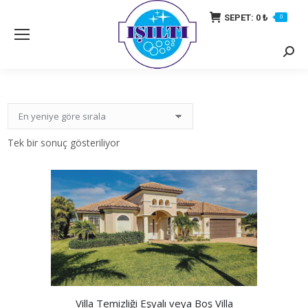
SEPET:
0
₺
0
Searc
Tek bir sonuç gösteriliyor
Villa Temizliği Eşyalı veya Boş Villa