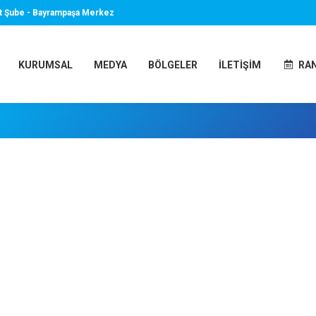
t Şube - Bayrampaşa Merkez
KURUMSAL
MEDYA
BÖLGELER
İLETIŞIM
RA