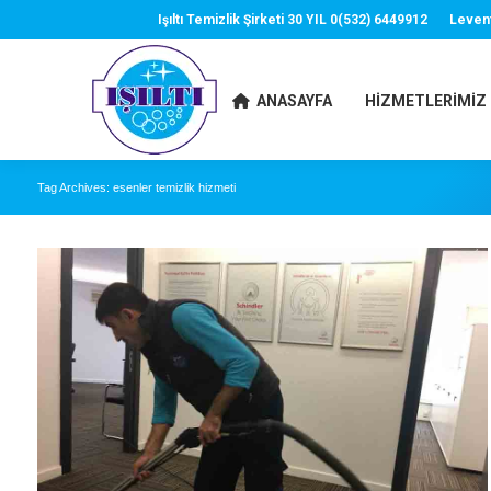
Işıltı Temizlik Şirketi 30 YIL 0(532) 6449912
Leven
ANASAYFA
HIZMETLERIMIZ
Tag Archives:
esenler temizlik hizmeti