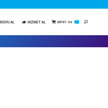
Search:
SEPET:
0
₺
NDEVU AL
HİZMET AL
0