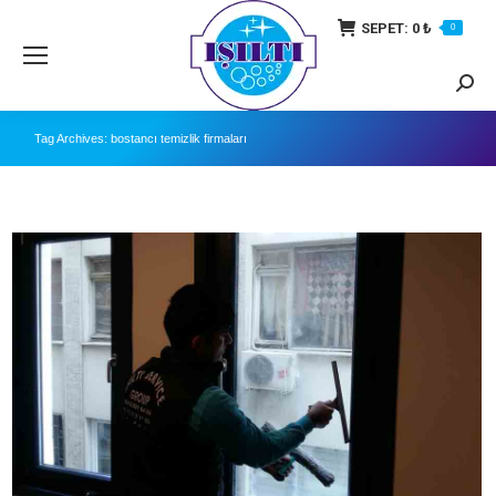
SEPET:
0
₺
0
Searc
Tag Archives:
bostancı temizlik firmaları