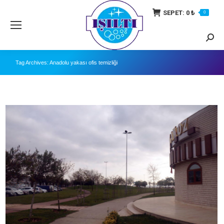
SEPET:
0
₺
0
Searc
Tag Archives:
Anadolu yakası ofis temizliği