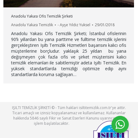
Anadolu Yakası Ofis Temizlik Şirketi
Anadolu Yakası Temizlik
-
Ayşe Yıldız Yuksel
29/01/2018
Anadolu Yakası Ofis Temizlik Şirketi; İstanbul ofislerinin
90’lı yıllardan bu yana parttime ve fulltime temizlik işlerini
gerçekleştiren Işıltı Temizlik Hizmetleri başarısını kalıcı ofis
müşterilerine borçludur. yaklaşık 25 yıldan bu yana
değişmeyen çok fazla ofis ve şirket müşterisini kalıcı
temizlik elemanları ile sabitlemiştir adeta Işıltı Temizlik. En
yüksek standartlarda temizliği optimize edip aynı
standartlarda koruma sağlayan…
IŞILTI TEMİZLİK ŞİRKETİ © - Tüm haklari isiltitemizlik.com.tr'ye aittir.
Ticari amaçlı ve izinsiz kopyalanamaz ve kullanılamaz. Kullananlar
hakkında 5846 sayılı Fikir ve Sanat Eserleri Kanunu uyarınca yasal
işlem başlatılacaktır.