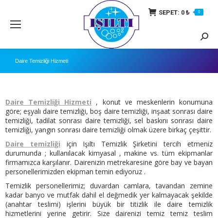
SEPET:
0
₺
0
Searc
Daire Temizliği Hizmeti
Daire Temizliği Hizmeti
, konut ve meskenlerin konumuna
göre; eşyalı daire temizliği, boş daire temizliği, inşaat sonrası daire
temizliği, tadilat sonrası daire temizliği, sel baskını sonrası daire
temizliği, yangın sonrası daire temizliği olmak üzere birkaç çeşittir.
Daire temizliği
için Işıltı Temizlik Şirketini tercih etmeniz
durumunda ; kullanılacak kimyasal , makine vs. tüm ekipmanlar
firmamızca karşılanır. Dairenizin metrekaresine göre bay ve bayan
personellerimizden ekipman temin ediyoruz .
Temizlik personellerimiz; duvardan camlara, tavandan zemine
kadar banyo ve mutfak dahil el değmedik yer kalmayacak şekilde
(anahtar teslimi) işlerini büyük bir titizlik ile daire temizlik
hizmetlerini yerine getirir. Size dairenizi temiz temiz teslim