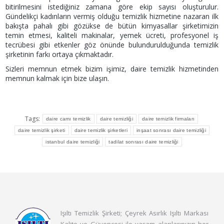
bitirilmesini istediğiniz zamana göre ekip sayısı oluşturulur.
Gündelikçi kadınların vermiş olduğu temizlik hizmetine nazaran ilk
bakışta pahalı gibi gözükse de bütün kimyasallar şirketimizin
temin etmesi, kaliteli makinalar, yemek ücreti, profesyonel iş
tecrübesi gibi etkenler göz önünde bulundurulduğunda temizlik
şirketinin farkı ortaya çıkmaktadır.
Sizleri memnun etmek bizim işimiz, daire temizlik hizmetinden
memnun kalmak için bize ulaşın.
Tags:
daire camı temizlik
daire temizliği
daire temizlik firmaları
daire temizlik şirketi
daire temizlik şirketleri
inşaat sonrası daire temizliği
istanbul daire temizliği
tadilat sonrası daire temizliği
Işıltı Temizlik Şirketi; Çeyrek Asırlık Işıltı Markası
Kalite ve Güvencesi ile yaşam alanlarınızın her